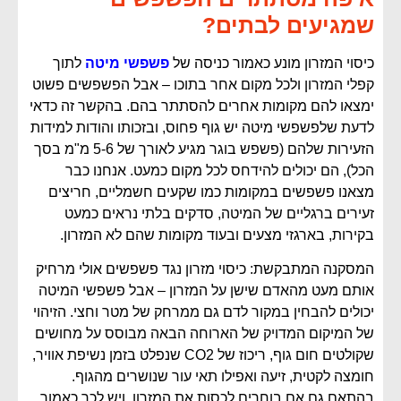
שמגיעים לבתים?
כיסוי המזרון מונע כאמור כניסה של
פשפשי מיטה
לתוך
קפלי המזרון ולכל מקום אחר בתוכו – אבל הפשפשים פשוט
ימצאו להם מקומות אחרים להסתתר בהם. בהקשר זה כדאי
לדעת שלפשפשי מיטה יש גוף פחוס, ובזכותו והודות למידות
הזעירות שלהם (פשפש בוגר מגיע לאורך של 5-6 מ"מ בסך
הכל), הם יכולים להידחס לכל מקום כמעט. אנחנו כבר
מצאנו פשפשים במקומות כמו שקעים חשמליים, חריצים
זעירים ברגליים של המיטה, סדקים בלתי נראים כמעט
בקירות, בארגזי מצעים ובעוד מקומות שהם לא המזרון.
המסקנה המתבקשת: כיסוי מזרון נגד פשפשים אולי מרחיק
אותם מעט מהאדם שישן על המזרון – אבל פשפשי המיטה
יכולים להבחין במקור לדם גם ממרחק של מטר וחצי. הזיהוי
של המיקום המדויק של הארוחה הבאה מבוסס על מחושים
שקולטים חום גוף, ריכוז של CO2 שנפלט בזמן נשיפת אוויר,
חומצה לקטית, זיעה ואפילו תאי עור שנושרים מהגוף.
בהתאם גם אם בוחרים לכסות את המזרון, ויש לכך כאמור