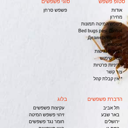
סטופ פשפש
סוגי פשפשים
אודות
פשפש סרחן
מחירון
פשפש המיטה תמונות
Bed bugs pest control
Дезинфекция от
клопов
הצהרת נגישות
תנאי שימוש
מדיניות פרטיות
צור קשר
* אין קבלת קהל
הדברת פשפשים
בלוג
תל אביב
עקיצות פשפשים
באר שבע
זיהוי פשפש המיטה
ירושלים
חומר נגד פשפשים