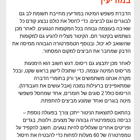
במודיעין
הדברת פשפש המיטה במודיעין מחייבת תשומת לב גם
לבוגרים וגם לביצים. כדי לחסל את כולם נבצע קודם כל
שאיבה בעוצמה גבוהה בכל המקומות הנגועים. לאחר מכן
נשתמש בקיטור חם. הקיטור מצליח להגיע גם למקומות
שהשואב לא יכול, ובנוסף הטמפרטורה הגבוהה ממיסה את
הדבק שמחבר את הביצים למקום המסתור.
לאחר מכן יתבצע גם ריסוס. דגש חשוב הוא הימנעות
מריסוס המיטה עצמה, כדי שתוכלו לישון בראש שקט, ובכל
מקרה אנחנו משתמשים אך ורק בחומרי הדברה
שמתאפיינים ברעילות נמוכה (אבל עושים את העבודה!).
הריסוס כולל 2 סוגים של חומרים, אחד שמחסל פשפשי
מיטה בוגרים ואחד שמונע מביצים להתפתח.
בהתאם לתוצאות הניטור ייתכן צורך בפעולה נוספת –
כביסה בטמפרטורה גבוהה של מצעים, וילונות, בגדים
ופריטים אחרים שעלולים להיות נגועים. חשוב להקפיד על
טמפרטורה של 60 מעלות לפחות כדי להבטיח את חיסול