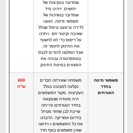
שמדובר בעקיצות של
יתושים. זיהינו מיד
שמדובר בנשיכות של
פשפשי מיטה, הגענו
לדירה וביצענו טיפול שכלל
שאיבה וקיטור חם. ויתרנו
על ריסוס כדי לא לחשוף
את התינוק לחומר זה,
אבל המלצנו להורים לכבס
בטמפרטורה גבוהה את
המצעים במיטת התינוק
פשפשי מיטה
משפחה שאירחה חברים
600
בחדר
נקלעה למבוכה בגלל
ש"ח
האורחים
העקיצות. מקור הפשפשים
היה מזוודה שנמצאה
בחדר האורחים והייתה
שייכת לבן שחזר מטיול
בדרום אמריקה. הדברנו
את כל הפשפשים ו-וידאנו
שאין פשפשים באף חדר