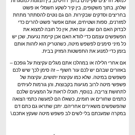
למשל חריצים שקיימים בתוך רהיטים, בין תמונות למסגרות
שלהן, בתוך משקופים, בין קיר לשקע חשמלי או פשוט
בחריצים וסדקים שבקירות. הם גם נוטים להסתתר מתחת
למזרנים, ספות ושטיחים, אותם אפשר פשוט להרים כדי
לבדוק האם הם שם. עם זאת, אין כל חובה למצוא את
הפשפשים עצמם כדי לוודא האם אכן קיימת נגיעות, שכן יש
כל מיני סימנים לפשפש מיטה, כשהטריק הוא לזהות אותם
בזמן כדי למנוע את התפשטות המזיק בבית.
אם אחרי הלילה או במהלכו אתם מגלים עקיצות על גופכם –
באזורים שבהם יש לכם עור חשוף – זה סימן לכך שיש לכם
פשפשים במיטה. שלא כמו עקיצות יתושים, עקיצות של
פשפשי מיטה לרוב מגיעות בקבוצות, והן גורמות לעיתים
לתחושת צריבה. בנוסף, תוכלו לראות על המצעים שלכם
כתמים שחורים או חומים, כשאלו הם למעשה כתמי הצואה
שהפשפשים משאירים אחריהם. יתכן שתראו גם כתם דם
במקרה שמעכתם בלי לשים לב פשפש מיטה שעקץ אתכם.\