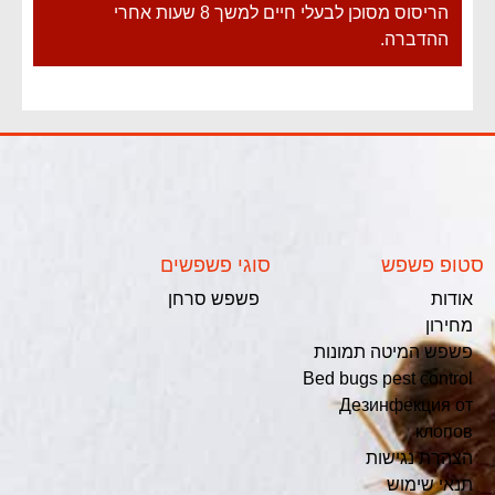
הריסוס מסוכן לבעלי חיים למשך 8 שעות אחרי
ההדברה.
סטופ פשפש
סוגי פשפשים
אודות
פשפש סרחן
מחירון
פשפש המיטה תמונות
Bed bugs pest control
Дезинфекция от
клопов
הצהרת נגישות
תנאי שימוש