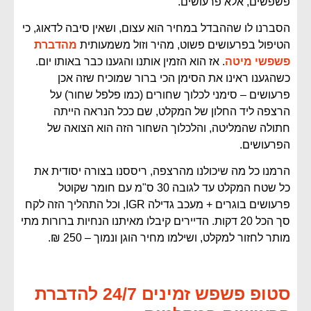
פשפשים, אלא פרעושים.
הסברנו לו שההבדל במחיר הוא עצום, ושאין סיבה לדאוג, כי
הטיפול בפרעושים פשוט, מהיר וזול משמעותית
מהדברת
פשפשי מיטה
. אז הוא הזמין אותנו והגענו כבר באותו יום.
כשהגענו ראינו את הסימן הכי ברור שמוכיח שזה אכן
פרעושים – סימני לכלוך שחורים (כמו פלפל שחור) על
הרצפה ליד החלון של המקלט, שם ככל הנראה הייתה
חתולה שהמליטה, והלכלוך השחור הזה הוא הצואה של
הפרעושים.
הרמנו כל מה שיכולנו מהרצפה, ריססנו בצורה יסודית את
כל שטח המקלט עד לגובה 30 ס"מ עם חומר שקוטל
פרעושים בוגרים + מעכב גדילה IGR, וכל התהליך הזה לקח
סך הכל 20 דקות. הדיירים קיבלו מאיתנו הנחיות ברורות מתי
מותר לחזור למקלט, ושילמו מחיר הוגן ונמוך – 250 ₪.
סטופ פשפש זמינים 24/7 להדברת