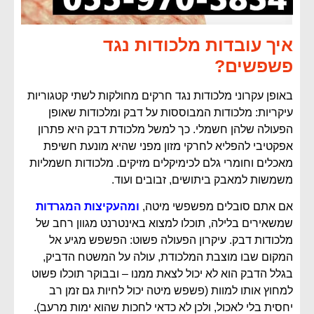
איך עובדות מלכודות נגד
פשפשים?
באופן עקרוני מלכודות נגד חרקים מחולקות לשתי קטגוריות
עיקריות: מלכודות המבוססות על דבק ומלכודות שאופן
הפעולה שלהן חשמלי. כך למשל מלכודת דבק היא פתרון
אפקטיבי להפליא לחרקי מזון מפני שהיא מונעת חשיפת
מאכלים וחומרי גלם לכימיקלים מזיקים. מלכודות חשמליות
משמשות למאבק ביתושים, זבובים ועוד.
אם אתם סובלים מפשפשי מיטה,
ומהעקיצות המגרדות
שמשאירים בלילה, תוכלו למצוא באינטרנט מגוון רחב של
מלכודות דבק. עיקרון הפעולה פשוט: הפשפש מגיע אל
המקום שבו מוצבת המלכודת, עולה על המשטח הדביק,
בגלל הדבק הוא לא יכול לצאת ממנו – ובבוקר תוכלו פשוט
למחוץ אותו למוות (פשפש מיטה יכול לחיות גם זמן רב
יחסית בלי לאכול, ולכן לא כדאי לחכות שהוא ימות מרעב).