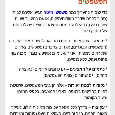
הפשפשים
כדי לנסות להעריך כמה
פשפשי מיטה
הגיעו אליכם לבית
(סביר להניח שדרך מזוודות/תיקים, או עם רהיט יד שנייה
שהיה נגוע), כדאי לדעת מהם הסימנים העיקריים לנוכחות
של החרק הזה:
*
מראה
– צבע אדום יחסית כהה ואפילו שחור אחרי ארוחה
(הפשפשים הבוגרים), או חום צהבהב (פשפשים צעירים
שנקראים נימפות), אורך 5-6 מ"מ (פשפש בוגר), מבנה גוף
פחוס ועגול, ללא כנפיים.
*
כתמים על המצעים
– גם כתמים אדומים (כתוצאה
מהדם) וגם שחורים (צואת הפשפשים).
*
נקודות לבנות זעירות
– אלה הן ביצי הפשפשים, שיכולות
להיות בחריצים ברצפה, בארגז המצעים, בקפלי המזרון
ובעוד מקומות.
*
עקיצות
– בדרך כלל מספר עקיצות סמוכות זו לזו, בעיקר
באזורי הפנים, הגב והידיים. העקיצות מעט נפוחות ומגרדות