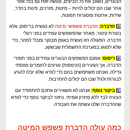
הבוגרים, נשאב את כל הביצים, ונעשה זאת גם בכל אזור
אחר שבו הם יכולים להיות – מיטות, מזרנים, פינות בחדר,
שידות, ארונות ומסגרות תמונות.
3️⃣
הדברה:
הדברת פשפשי מיטה
לא נעשית בריסוס, אלא
בעזרת קיטור, מאחר שהפשפשים עמידים בפני רעלי
הדברה. הפעולה הזו נעשית באופן מבוקר ומבלי למהר, כדי
שלא לפגוע במערכת החשמלית שבשקע.
4️⃣
ריסוס:
אמנם הפשפשים הבוגרים עמידים בפני חומרי
הדברה, אך הצעירים (הנימפות) פגיעים לחומרים מווסתי
גדילה, ואנחנו משתמשים בהם כדי לוודא שלא יוכלו להגיע
לבגרות ולגיל שבו הם יכולים להתרבות.
5️⃣
ביקור נוסף:
אנחנו לא משאירים אתכם להתמודד עם
הבעיה לבד ללא פתרון אמיתי. נחזור לביקור נוסף כדי לוודא
שההדברה שלנו עשתה את העבודה.
כמה עולה הדברת פשפש המיטה