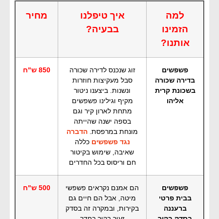
למה
איך טיפלנו
מחיר
הזמינו
בבעיה?
אותנו?
פשפשים
זוג שנכנס לדירה שכורה
850 ש"ח
בדירה שכורה
סבל מעקיצות חוזרות
בשכונת קרית
ונשנות. ביצענו ניטור
אליהו
מקיף וגילינו פשפשים
מתחת לארון קיר וגם
בספה ישנה שהייתה
מונחת במרפסת.
הדברה
נגד פשפשים
כללה
שאיבה, שימוש בקיטור
חם וריסוס בכל החדרים
פשפשים
הם אמנם נקראים פשפשי
500 ש"ח
בבית פרטי
מיטה, אבל הם חיים גם
ברעננה
בקירות, ובמקרה זה בסדק
בסדק בקיר
זעיר בקיר בחדר