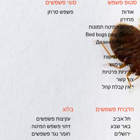
סטופ פשפש
סוגי פשפשים
אודות
פשפש סרחן
מחירון
פשפש המיטה תמונות
Bed bugs pest control
Дезинфекция от
клопов
הצהרת נגישות
תנאי שימוש
מדיניות פרטיות
צור קשר
* אין קבלת קהל
הדברת פשפשים
בלוג
תל אביב
עקיצות פשפשים
באר שבע
זיהוי פשפש המיטה
ירושלים
חומר נגד פשפשים