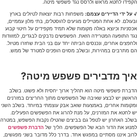
הקפידו לחטא מראש ולרסס נגד פשפשי מיטה.
√ על ידי הדיירים עצמם:
משפחות רבות יוצאות לטיולים בארץ
ובעולם. לא אחת המטיילים מגיעים להוסטלים, בתי מלון עממיים,
אכסניות וכיוצא באלה מקומות שלא תמיד מקפידים על חיטוי קבוע
נגד התופעה המטרידה הזאת. הפשפשים נדבקים לבגדים, למזוודות
ולחפצים אחרים, ונכנסים הביתה יחד עם בני הבית שחזרו מטיול.
הם מתרבים במהירות, ובשלב מסוים הופכים למטרד של ממש.
איך מדבירים פשפש מיטה?
הדברת פשפשי מיטה הוא תהליך ארוך יחסית ולא פשוט. בשלב
הראשון יש לבצע שאיבה של הפשפשים מתוך החריצים במזרנים
ומקומות אחרים, באמצעות שואב אבק עוצמתי במיוחד. בשלב השני
יש לחטא את המזרנים, על מנת להרוג את הפשפשים הפעילים.
בשלב האחרון יש לטפל גם בביצים שהטילו נקבות הפשפש, במטרה
למנוע את הדור הבא של הפשפשים. הליך של
הדברת פשפשים
לרוב איננו מסתיים במפגש אחד. בדרך כלל מדובר בשני מפגשים,